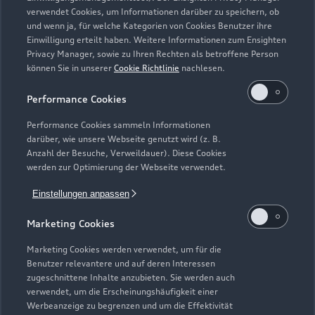
Zurück nach oben
verwendet Cookies, um Informationen darüber zu speichern, ob
und wenn ja, für welche Kategorien von Cookies Benutzer ihre
Einwilligung erteilt haben. Weitere Informationen zum Ensighten
Modelle
Privacy Manager, sowie zu Ihren Rechten als betroffene Person
können Sie in unserer
Cookie Richtlinie
nachlesen.
Kaufen & leasen
Alle Modelle
Performance Cookies
Modelle vergleichen
Service & Zubehör
Performance Cookies sammeln Informationen
Neuwagensuche
darüber, wie unsere Webseite genutzt wird (z. B.
Elektromodelle
Anzahl der Besuche, Verweildauer). Diese Cookies
Gebrauchtwagensuche
Support
werden zur Optimierung der Webseite verwendet.
Saisonale Angebote
Plug-in-Hybride
Gebrauchtwagen
Einstellungen anpassen
Audi Services
Über Audi
Kundenservice
Finanzierung
Marketing Cookies
Garantie
Händlersuche
Aktionen & Angebote
Unternehmen
Marketing Cookies werden verwendet, um für die
Audi digital services
Benutzer relevantere und auf deren Interessen
Audi Code
Geschäftskunden
Karriere
zugeschnittene Inhalte anzubieten. Sie werden auch
myAudi
verwendet, um die Erscheinungshäufigkeit einer
Häufige Fragen (FAQ)
Investor Relations
Werbeanzeige zu begrenzen und um die Effektivität